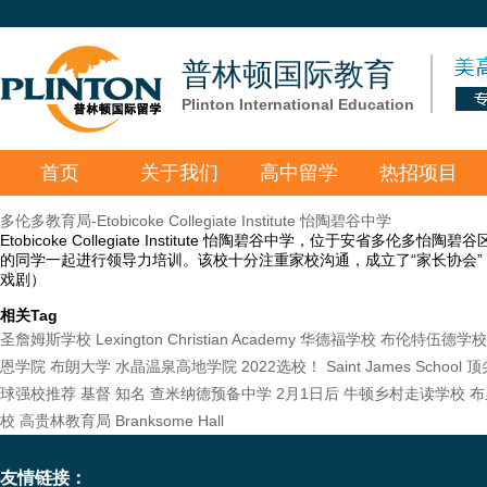
普林顿国际教育
Plinton International Education
首页
关于我们
高中留学
热招项目
多伦多教育局-Etobicoke Collegiate Institute 怡陶碧谷中学
Etobicoke Collegiate Institute 怡陶碧谷中学，位于安省多伦多
的同学一起进行领导力培训。该校十分注重家校沟通，成立了“家长协会
戏剧）
相关Tag
圣詹姆斯学校
Lexington Christian Academy
华德福学校
布伦特伍德学校
恩学院
布朗大学
水晶温泉高地学院
2022选校！
Saint James School
顶
球强校推荐
基督
知名
查米纳德预备中学
2月1日后
牛顿乡村走读学校
布
校
高贵林教育局
Branksome Hall
友情链接：