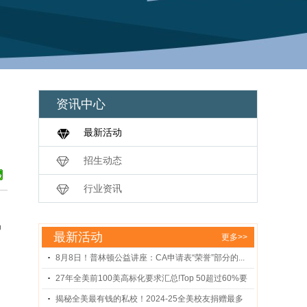
资讯中心
最新活动
招生动态
行业资讯
马
最新活动
更多>>
8月8日！普林顿公益讲座：CA申请表“荣誉”部分的...
27年全美前100美高标化要求汇总!Top 50超过60%要
求...
揭秘全美最有钱的私校！2024-25全美校友捐赠最多