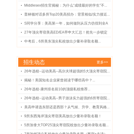
的...
Middlesex招生官揭秘：为什么“成绩最好的学生”不...
普林顿对话多所Top20美高招办：背景相似/实力接近...
S同学分享：美高第一年，如何做到从压力彷徨到全A
...
27年顶尖寄宿美高ED/EA早申大汇总！抢先一步锁定
录...
中考后，6所美东顶尖私校放出少量补录取名额...
招生动态
更多>>
26年选校--运动美高--高尔夫球超强的5大顶尖寄宿院...
揭秘！美国知名企业家曾就读于哪些高中？...
26年选校-康州排名前10的顶级私校推荐...
26年选校--运动美高--男子游泳实力超强的6所寄宿院...
美高申请选东部还是西部？从气候、升学、教育风格...
9所东西海岸顶尖寄宿美高放出少量补录取名额！
（含...
5所加拿大TOP25顶尖寄宿院校放出少量补录取名额...