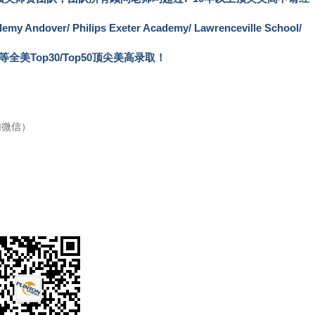
er/ Philips Exeter Academy/ Lawrenceville School/
/Peddie 等全美Top30/Top50顶尖美高录取！
可加微信）