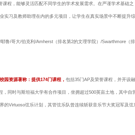
门荣誉课程，能够灵活匹配不同学生的学术发展需求。在严谨学术基础之
业实习及教师助理在内的多元项目，让学生在真实场景中不断提升
/伯克利/Amherst（排名第2的文理学院）/Swarthmore（排
校园资源著称：提供174门课程，
包括35门AP及荣誉课程，并开设
课程，同时与斯坦福大学有合作项目，坐拥超过500英亩土地，其中自
Virtuoso弦乐计划，其管弦乐队曾连续斩获音乐节大奖冠军及弦