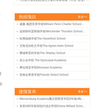
7所加州顶尖私校放出少量补录取名额（寄宿+走读）...
综
热招项目
更多>>
威廉·佩恩宪章学校William Penn Charter School...
温彻斯特瑟斯顿学校Winchester Thurston School...
哈弗福德学校The Haverford School
艾格尼丝欧文学校The Agnes Irwin School
费城希普利学校The Shipley School
圣公会学院 The Episcopal Academy
融
摩拉维亚学院Moravian Academy
营
贵格会菁英学校Friends Select School
乐
捷报发布
更多>>
Mercersburg Academy魔尔西斯堡学院9年级offe...
恭喜W同学获得纽约顶尖寄宿Emma Willard Scho...