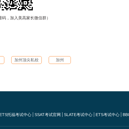
维码，加入美高家长微信群）
加州顶尖私校
加州
ETS托福考试中心
SSAT考试官网
SLATE考试中心
ETS考试中心
BB