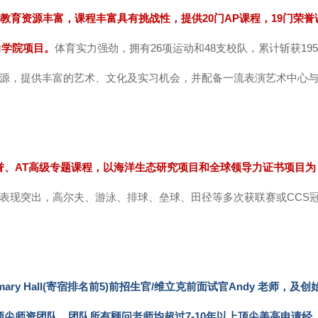
教育资源丰富，课程丰富具有挑战性，提供20门AP课程，19门荣誉
力学院项目。
体育实力强劲，拥有26项运动和48支校队，累计斩获195
源，提供丰富的艺术、文化及实习机会，并配备一流表演艺术中心
誉、AT高级专题课程，以海洋生态研究项目和全球领导力证书项目为
表现突出，高尔夫、游泳、排球、垒球、田径等多次获联赛或CCS
semary Hall(寄宿排名前5)前招生官/维立克前面试官Andy 老师，及创
顶尖师资团队，团队所有顾问老师均超过7-10年以上顶尖美高申请经