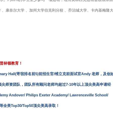
 、康奈尔大学 、加州大学伯克利分校 、乔治城大学、卡内基梅隆
普林顿教育！
semary Hall(寄宿排名前5)前招生官/维立克前面试官Andy 老师，及创
顶尖师资团队，团队所有顾问老师均超过7-10年以上顶尖美高申请经
er/ Philips Exeter Academy/ Lawrenceville School/
/Peddie 等全美Top30/Top50顶尖美高录取！