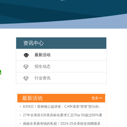
资讯中心
最新活动
招生动态
行业资讯
最新活动
更多>>
8月8日！普林顿公益讲座：CA申请表“荣誉”部分的...
27年全美前100美高标化要求汇总!Top 50超过60%要
求...
揭秘全美最有钱的私校！2024-25全美校友捐赠最多