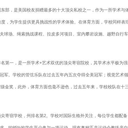
美国东部，是美国校友捐赠最多的十大顶尖私校之一，作为一所学术与
难度，为学生提供更具挑战性的学术体验。在体育方面，学校同样表
夫球场、绳索挑战课程、拉皮多河项目、室内攀岩设施、越野自行
排名第一，是一所学术+艺术双优的顶尖寄宿院校，其学术水平极为强
冠军。学校的管弦乐队在过去五年内五次夺得全美冠军；视觉艺术
项国家级金奖，此外，体育方面也毫不逊色，过去五年来，学校校队在十
顶尖寄宿学校，州排名第2。学校对国际生格外关注，每位学生都配备
求。约85%的学生至少参与一项运动，现有奥林匹克运动会教练亲自