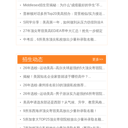
的...
Middlesex招生官揭秘：为什么“成绩最好的学生”不...
普林顿对话多所Top20美高招办：背景相似/实力接近...
S同学分享：美高第一年，如何做到从压力彷徨到全A
...
27年顶尖寄宿美高ED/EA早申大汇总！抢先一步锁定
录...
中考后，6所美东顶尖私校放出少量补录取名额...
招生动态
更多>>
26年选校--运动美高--高尔夫球超强的5大顶尖寄宿院...
揭秘！美国知名企业家曾就读于哪些高中？...
26年选校-康州排名前10的顶级私校推荐...
26年选校--运动美高--男子游泳实力超强的6所寄宿院...
美高申请选东部还是西部？从气候、升学、教育风格...
9所东西海岸顶尖寄宿美高放出少量补录取名额！
（含...
5所加拿大TOP25顶尖寄宿院校放出少量补录取名额...