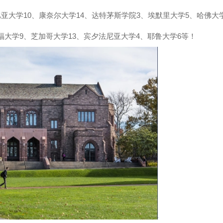
比亚大学10、康奈尔大学14、达特茅斯学院3、埃默里大学5、哈佛大
福大学9、芝加哥大学13、宾夕法尼亚大学4、耶鲁大学6等！