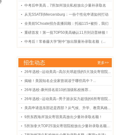
梦
享...
中考后申美高，7所加州顶尖私校放出少量补录取名
额...
从无SSAT到Mercersburg：一份个性化申请如何打动
招...
全美前5Choate招办直播回顾：托福115+被拒，我们
到...
重磅首发！第一批TOP50美高确认11月到访普林顿！
（...
中考后！常春藤大学“附中”放出限量补录取名额（...
招生动态
更多>>
26年选校--运动美高--高尔夫球超强的5大顶尖寄宿院...
揭秘！美国知名企业家曾就读于哪些高中？...
26年选校-康州排名前10的顶级私校推荐...
26年选校--运动美高--男子游泳实力超强的6所寄宿院...
美高申请选东部还是西部？从气候、升学、教育风格...
9所东西海岸顶尖寄宿美高放出少量补录取名额！
（含...
5所加拿大TOP25顶尖寄宿院校放出少量补录取名额...