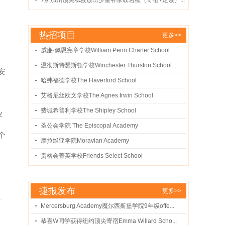
7所加州顶尖私校放出少量补录取名额（寄宿+走读）...
热招项目
更多>>
威廉·佩恩宪章学校William Penn Charter School...
温彻斯特瑟斯顿学校Winchester Thurston School...
安
哈弗福德学校The Haverford School
艾格尼丝欧文学校The Agnes Irwin School
费城希普利学校The Shipley School
业
圣公会学院 The Episcopal Academy
个
摩拉维亚学院Moravian Academy
贵格会菁英学校Friends Select School
在
捷报发布
更多>>
得
Mercersburg Academy魔尔西斯堡学院9年级offe...
恭喜W同学获得纽约顶尖寄宿Emma Willard Scho...