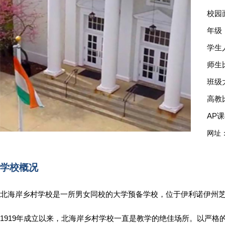
校园
年级：
学生
师生比
班级
高教
AP课
网址
学校概况
北海岸乡村学校是一所男女同校的大学预备学校，位于伊利诺伊州芝加
1919年成立以来，北海岸乡村学校一直是教学的绝佳场所。以严