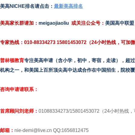
美高NICHE排名请点击：
最新美高排名
美高家长群请加：
meigaojiaoliu
或
关注
公众号
：
美国高中联盟
专家热线：010-88334273 15801453072（24小时热线，可加
普林顿教育
专注美高申请（含小学，初中，寄宿，走读），超过
机构之一，和美国上百所顶尖高中达成合作在中国招生，院校覆
咨询申请请联系：
首席顾问刘老师：
01088334273/15801453072（24小时热
邮箱：
nie-demi@live.cn QQ:1656812475