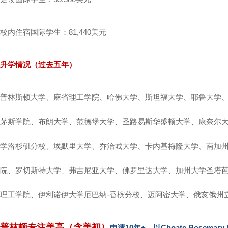
校内住宿国际学生：81,440美元
升学情况（过去五年）
普林斯顿大学、麻省理工学院、哈佛大学、斯坦福大学、耶鲁大学
茅斯学院、布朗大学、范德堡大学、圣路易斯华盛顿大学、康奈尔
学洛杉矶分校、埃默里大学、乔治城大学、卡内基梅隆大学、南加
院、罗切斯特大学、弗吉尼亚大学、佛罗里达大学、加州大学圣塔
理工学院、伊利诺伊大学厄巴纳-香槟分校、迈阿密大学、俄亥俄州
普林顿专注美高（含美初）
申请10年+，以Choate Rosema