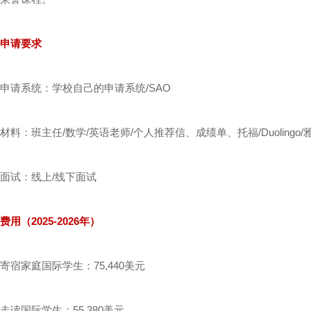
申请要求
申请系统：学校自己的申请系统/SAO
材料：班主任/数学/英语老师/个人推荐信、成绩单、托福/Duolingo/
面试：线上/线下面试
费用（2025-2026年）
寄宿家庭国际学生：75,440美元
走读国际学生：55,380美元