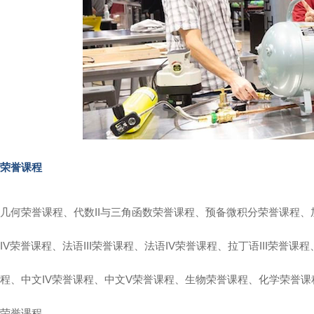
荣誉课程
几何荣誉课程、代数II与三角函数荣誉课程、预备微积分荣誉课程、
IV荣誉课程、法语III荣誉课程、法语IV荣誉课程、拉丁语III荣誉课
程、中文IV荣誉课程、中文V荣誉课程、生物荣誉课程、化学荣誉
荣誉课程。