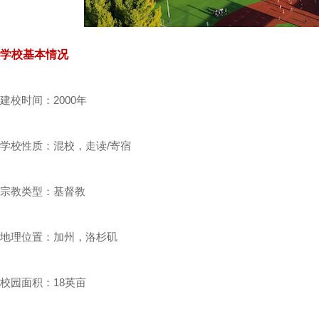
学校基本情况
建校时间：2000年
学校性质：混校，走读/寄宿
宗教类型：基督教
地理位置：加州，洛杉矶
校园面积：18英亩