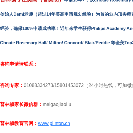
创始人Demi老师（超过14年美高申请规划经验）为首的业内顶尖师
经验，确保100%申请成功率！近年来学生获得Philips Academy Andover/ Phi
Choate Rosemary Hall/ Milton/ Concord/ Blair/Peddie 等
咨询申请请联系：
咨询专家：
01088334273/15801453072（24小时热线，可加
普林顿家长微信群：
meigaojiaoliu
普林顿教育官网：
www.plinton.cn