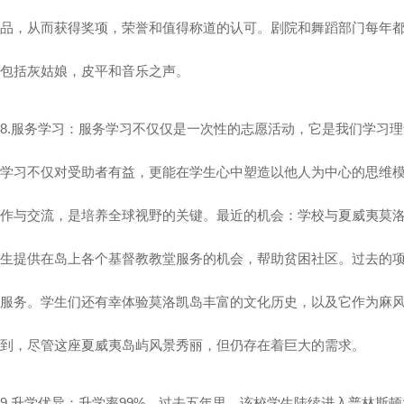
品，从而获得奖项，荣誉和值得称道的认可。剧院和舞蹈部门每年
包括灰姑娘，皮平和音乐之声。
8.服务学习：服务学习不仅仅是一次性的志愿活动，它是我们学习
学习不仅对受助者有益，更能在学生心中塑造以他人为中心的思维
作与交流，是培养全球视野的关键。最近的机会：学校与夏威夷莫洛凯岛的I
生提供在岛上各个基督教教堂服务的机会，帮助贫困社区。过去的
服务。学生们还有幸体验莫洛凯岛丰富的文化历史，以及它作为麻
到，尽管这座夏威夷岛屿风景秀丽，但仍存在着巨大的需求。
9.升学优异：升学率99%，过去五年里，该校学生陆续进入普林斯