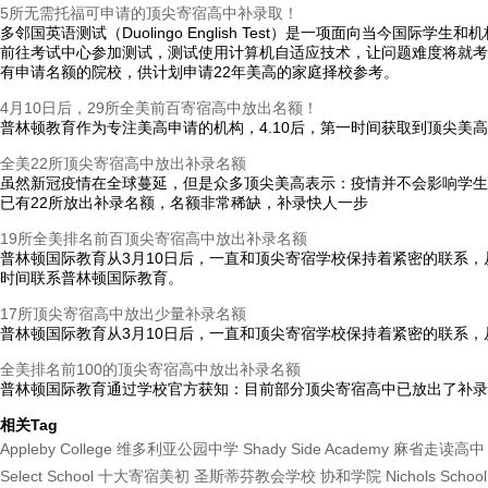
5所无需托福可申请的顶尖寄宿高中补录取！
多邻国英语测试（Duolingo English Test）是一项面向当
前往考试中心参加测试，测试使用计算机自适应技术，让问题难度将就考
有申请名额的院校，供计划申请22年美高的家庭择校参考。
4月10日后，29所全美前百寄宿高中放出名额！
普林顿教育作为专注美高申请的机构，4.10后，第一时间获取到顶尖美
全美22所顶尖寄宿高中放出补录名额
虽然新冠疫情在全球蔓延，但是众多顶尖美高表示：疫情并不会影响学生的
已有22所放出补录名额，名额非常稀缺，补录快人一步
19所全美排名前百顶尖寄宿高中放出补录名额
普林顿国际教育从3月10日后，一直和顶尖寄宿学校保持着紧密的联系，
时间联系普林顿国际教育。
17所顶尖寄宿高中放出少量补录名额
普林顿国际教育从3月10日后，一直和顶尖寄宿学校保持着紧密的联系，
全美排名前100的顶尖寄宿高中放出补录名额
普林顿国际教育通过学校官方获知：目前部分顶尖寄宿高中已放出了补录
相关Tag
Appleby College
维多利亚公园中学
Shady Side Academy
麻省走读高中
Select School
十大寄宿美初
圣斯蒂芬教会学校
协和学院
Nichols School