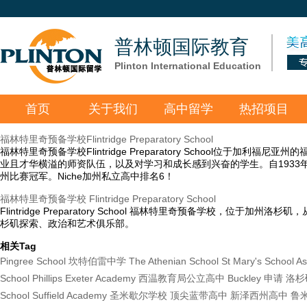
普林顿国际教育
Plinton International Education
首页
关于我们
高中留学
热招项目
福林特里奇预备学校Flintridge Preparatory School
福林特里奇预备学校Flintridge Preparatory Schoo
业且才华横溢的师资队伍，以及对学习和成长感到兴奋的学生。自1933
州比赛冠军。Niche加州私立高中排名6！
福林特里奇预备学校 Flintridge Preparatory School
Flintridge Preparatory School 福林特里奇预备学
杉矶探索、政治和艺术俱乐部。
相关Tag
Pingree School
坎特伯雷中学
The Athenian School
St Mary's School As
School
Phillips Exeter Academy
西温教育局公立高中
Buckley
申请
洛杉
School
Suffield Academy
圣米歇尔学校
顶尖蓝带高中
新泽西州高中
鲁