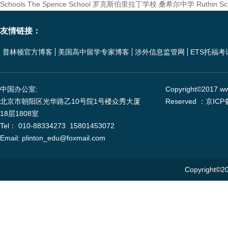
Schools
The Spence School
罗克斯伯里拉丁学校
桑希尔中学
Ruthin Sc
友情链接：
普林顿官方博客
美国高中留学专家博客
涉外信息监管网
ETS托福考
中国办公室:
Copyright©2017 www
北京市朝阳区光华路乙10号院1号楼众秀大厦
Reserved ：京ICP
18层1808室
Tel： 010-88334273 15801453072
Email: plinton_edu@foxmail.com
Copyright©20