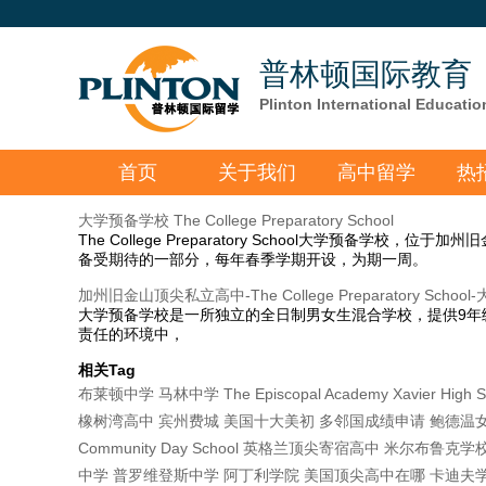
普林顿国际教育
Plinton International Educatio
首页
关于我们
高中留学
热
大学预备学校 The College Preparatory School
The College Preparatory School大学预备
备受期待的一部分，每年春季学期开设，为期一周。
加州旧金山顶尖私立高中-The College Preparatory Scho
大学预备学校是一所独立的全日制男女生混合学校，提供9年
责任的环境中，
相关Tag
布莱顿中学
马林中学
The Episcopal Academy
Xavier High 
橡树湾高中
宾州费城
美国十大美初
多邻国成绩申请
鲍德温
Community Day School
英格兰顶尖寄宿高中
米尔布鲁克学
中学
普罗维登斯中学
阿丁利学院
美国顶尖高中在哪
卡迪夫