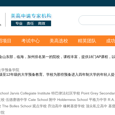
n
招项目
考试中心
美高选校
精英团队
成
学校，位于加州旧金山东部，临海，加州排名第一的院校，课程丰富，提供18门AP课程
ol-大学预备学院
级至12年级的大学预备教育。学校为那些预备进入四年制大学的年轻人提
School
Jarvis Collegiate Institute
特巴律法社区学校
Point Grey Secondar
女校
伍德赛德中学
Cate School
附中
Holderness School
平格力中学
R.
校
The Bolles School
观点学校
乔治高中
橡树基督学校
顶尖私立高中
基
学院