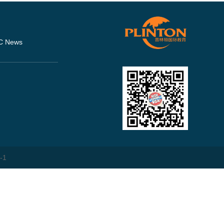
C News
-1