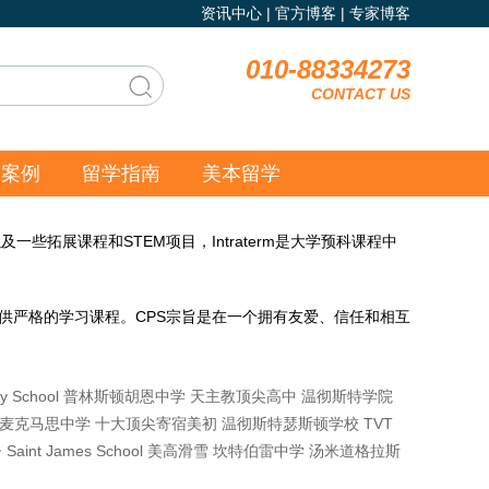
资讯中心
|
官方博客
|
专家博客
010-88334273
CONTACT US
功案例
留学指南
美本留学
，以及一些拓展课程和STEM项目，Intraterm是大学预科课程中
供严格的学习课程。CPS宗旨是在一个拥有友爱、信任和相互
y School
普林斯顿胡恩中学
天主教顶尖高中
温彻斯特学院
A.麦克马思中学
十大顶尖寄宿美初
温彻斯特瑟斯顿学校
TVT
督
Saint James School
美高滑雪
坎特伯雷中学
汤米道格拉斯