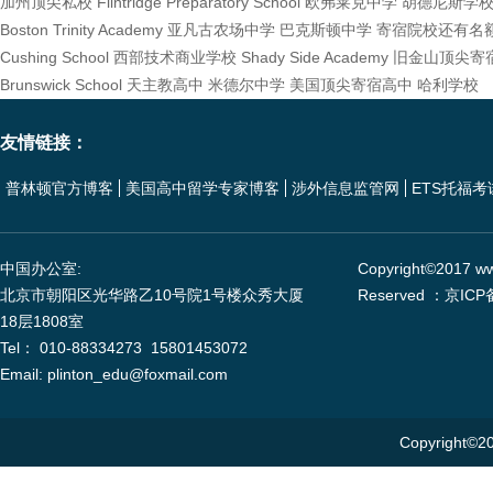
加州顶尖私校
Flintridge Preparatory School
欧弗莱克中学
胡德尼斯学
Boston Trinity Academy
亚凡古农场中学
巴克斯顿中学
寄宿院校还有名
Cushing School
西部技术商业学校
Shady Side Academy
旧金山顶尖寄
Brunswick School
天主教高中
米德尔中学
美国顶尖寄宿高中
哈利学校
友情链接：
普林顿官方博客
美国高中留学专家博客
涉外信息监管网
ETS托福考
中国办公室:
Copyright©2017 www
北京市朝阳区光华路乙10号院1号楼众秀大厦
Reserved ：京ICP
18层1808室
Tel： 010-88334273 15801453072
Email: plinton_edu@foxmail.com
Copyright©20